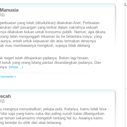
«
 Manusia
011
erbuatan yang telah (dituduhkan) dilakukan Ariel. Perbuatan
kukan oleh pasangan yang terikat dalam sakralnya sebuah
snya dilakukan bukan untuk konsumsi publik. Namun, apa dikata,
eorang telah mengunggah rekaman itu ke belantara maya, yang
aunya, entah untuk kepuasan diri atau termakan derasnya
dak mau membawanya mengikuti, supaya tidak dibilang
k negeri telah dihujankan padanya. Belum lagi hinaan,
 buruk yang orang bilang pantas disandangkan padanya. Dan
annya.
(more…)
Comments »
Pecah
011
 orangnya menyebalkan, pelupa pula. Katanya, kamu tidak bisa
 Tidur saja yang kamu suka dan paling susah kalau dibangunkan.
ar teman sekamarmu mengeluh tentang hal itu. Awalnya kamu
ng beredar itu efek dari obat terlarang.