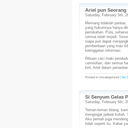
Ariel pun Seorang
Saturday, February 5th, 2
Memang tidaklah pantas, p
yang hukumnya hanya dila
pernikahan. Pula, seharu
semua telah terjadi. Ses
siapa pun dapat menjangk
pemberitaan yang mau ti
ketinggalan informasi.
Ribuan caci maki pendudu
cemoohan, dan semua hal
kini, Ariel dalam penanti
Posted in Uncategorized |
No 
Si Senyum Gelas 
Saturday, February 5th, 2
Teman-teman bilang, kamu
mengingat jadwal kuliah.
Aku pernah juga mendeng
tidak seperti itu. Kabar ya