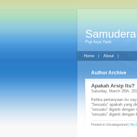
Samudera
Puji Arya Yanti
Home
About
Author Archive
Apakah Arsip Itu?
Saturday, March 26th, 20
Ketika pertanyaan itu sa
“Sesuatu” apakah yang dim
“sesuatu” diganti dengan
“sesuatu” diganti dengan 
Posted in Uncategorized |
No 