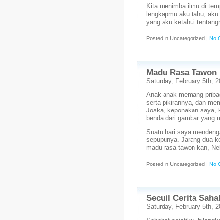
Kita menimba ilmu di tem
lengkapmu aku tahu, aku bi
yang aku ketahui tentan
Posted in Uncategorized |
No 
Madu Rasa Tawon
Saturday, February 5th, 2
Anak-anak memang pribadi
serta pikirannya, dan me
Joska, keponakan saya, 
benda dari gambar yang me
Suatu hari saya mendenga
sepupunya. Jarang dua ke
madu rasa tawon kan, Nek
Posted in Uncategorized |
No 
Secuil Cerita Saha
Saturday, February 5th, 2