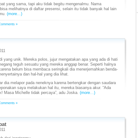
pat yang sama, tapi aku tidak begitu mengenalmu. Nama
sa melihatnya di daftar presensi, selain itu tidak banyak hal lain
gmu.
(more…)
Comments »
011
 yang unik. Mereka polos, jujur mengatakan apa yang ada di hati
megang teguh sesuatu yang mereka anggap benar. Seperti halnya
karena belum bisa membaca seringkali dia menerjemahkan benda-
nyertainya dan hal-hal yang dia lihat.
r dia melapor pada neneknya karena bertengkar dengan saudara
ponakan saya melakukan hal itu, mereka biasanya akur. “Ada
! Masa Michelle tidak percaya”, adu Joska.
(more…)
Comments »
bat
011