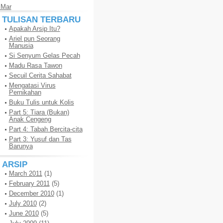
 Mar
TULISAN TERBARU
Apakah Arsip Itu?
Ariel pun Seorang
Manusia
Si Senyum Gelas Pecah
Madu Rasa Tawon
Secuil Cerita Sahabat
Mengatasi Virus
Pernikahan
Buku Tulis untuk Kolis
Part 5: Tiara (Bukan)
Anak Cengeng
Part 4: Tabah Bercita-cita
Part 3: Yusuf dan Tas
Barunya
ARSIP
March 2011
(1)
February 2011
(5)
December 2010
(1)
July 2010
(2)
June 2010
(5)