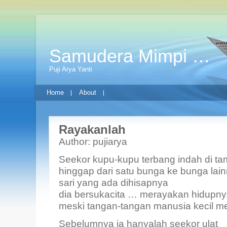
Samudera Mimpi …
Puji Arya Yanti
Home
About
Rayakanlah
Author: pujiarya
Seekor kupu-kupu terbang indah di t
hinggap dari satu bunga ke bunga lai
sari yang ada dihisapnya
dia bersukacita … merayakan hidupny
meski tangan-tangan manusia kecil 
Sebelumnya ia hanyalah seekor ulat